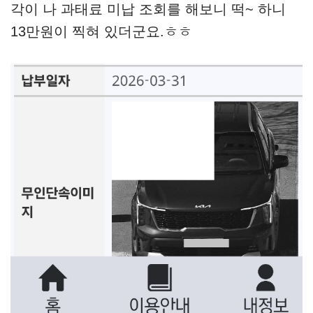
각이 나 과태료 미납 조회를 해보니 떡~ 하니
13만원이 찍혀 있더군요.ㅎㅎ