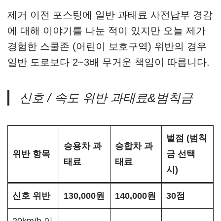
제거 이전 포스팅에 일반 과태료 사전납부 경감
에 대해 이야기를 나눈 적이 있지만 오늘 제가
경험한 스쿨존 (어린이 보호구역) 위반의 경우
일반 도로보다 2~3배 무거운 책임이 따릅니다.
신호 / 속도 위반 과태료&범칙금
벌점 (범칙
승용차 과
승합차 과
위반 항목
금 선택
태료
태료
시)
신호 위반
130,000원
140,000원
30점
20km/h 이