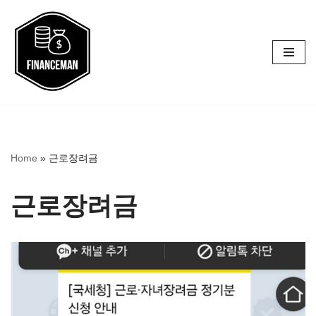
콘
텐
츠
로
건
너
Home
»
근로장려금
뛰
기
근로장려금