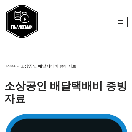
콘
텐
츠
로
건
너
Home
»
소상공인 배달택배비 증빙자료
뛰
기
소상공인 배달택배비 증빙
자료