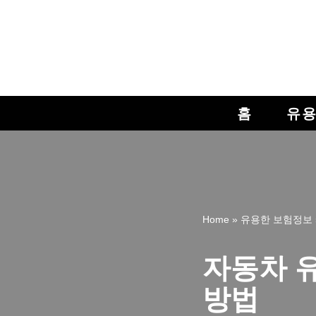
콘
텐
츠
로
홈
유용
건
너
뛰
기
Home
»
유용한 보험정보
자동차 유
방법